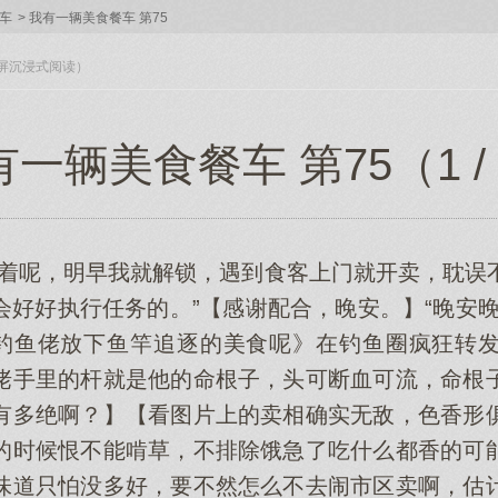
车
>
我有一辆美食餐车 第75
入全屏沉浸式阅读）
一辆美食餐车 第75（1 /
记着呢，明早我就解锁，遇到食客上门就开卖，耽误
会好好执行任务的。”【感谢配合，晚安。】“晚安晚
让钓鱼佬放下鱼竿追逐的美食呢》在钓鱼圈疯狂转
佬手里的杆就是他的命根子，头可断血可流，命根
有多绝啊？】【看图片上的卖相确实无敌，色香形
的时候恨不能啃草，不排除饿急了吃什么都香的可
味道只怕没多好，要不然怎么不去闹市区卖啊，估