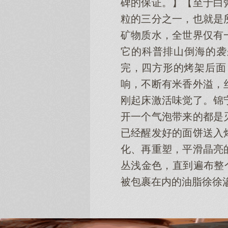
碑的保证。】【至于白
粒的三分之一，也就是
矿物质水，全世界仅有
它的科普排山倒海的袭
完，四方形的烤架后面
响，不断有米香外溢，
刚起床激活味觉了。锦
开一个气泡带来的都是
已经醒发好的面饼送入
化、再重塑，平滑晶亮
丛浅金色，直到遍布整
被包裹在内的油脂徐徐
x