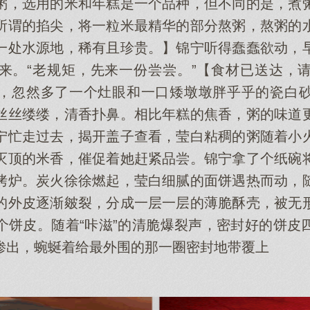
粥，选用的米和年糕是一个品种，但不同的是，煮
所谓的掐尖，将一粒米最精华的部分熬粥，熬粥的
一处水源地，稀有且珍贵。】锦宁听得蠢蠢欲动，
来。“老规矩，先来一份尝尝。”【食材已送达，
，忽然多了一个灶眼和一口矮墩墩胖乎乎的瓷白
丝丝缕缕，清香扑鼻。相比年糕的焦香，粥的味道
宁忙走过去，揭开盖子查看，莹白粘稠的粥随着小
灭顶的米香，催促着她赶紧品尝。锦宁拿了个纸碗
烤炉。炭火徐徐燃起，莹白细腻的面饼遇热而动，
的外皮逐渐皴裂，分成一层一层的薄脆酥壳，被无
个饼皮。随着“咔滋”的清脆爆裂声，密封好的饼皮
渗出，蜿蜒着给最外围的那一圈密封地带覆上