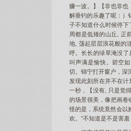
赚一波。】【非也非也
解垂钓的乐趣了呢：）锦
子不知道什么时候停下
周都是低矮的山丘, 
地, 荡起层层浪花般的
呼。长长的绿草淹没了
叫声满是愉快。碧空如
切。锦宁打开窗户，深深
发现此刻所在并不在计
一秒，【没有, 只是觉
的场景很美，像把画卷
怪的是，系统竟然会以
欢。”不知道是不是害