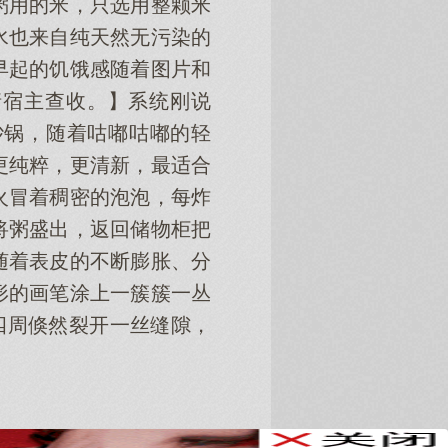
粥用的米，只选用整颗米
水也来自纯天然无污染的
早起的饥饿感随着图片和
请宿主查收。】系统刚说
砂锅，随着咕嘟咕嘟的轻
更纯粹，更清新，最适合
火冒着稠密的泡泡，每炸
将粥盛出，返回储物柜把
随着表皮的不断膨胀、分
形的画笔涂上一簇簇一丛
四周倏然裂开一丝缝隙，