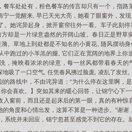
，餐车处处有，粉色餐车的传言却只有一个，指路
宁一觉醒来, 早已天光大亮，她看了眼窗外，发现
了。她诧异起身，掀开窗帘往外一看。车子此刻停靠
正前方却是一片绿意盎然的开阔山坡。春日正是野草
涟漪。草地上到处都是不知名的小黄花, 随风摆动身
从中跑过的小羊羔的腿, 它们正在宽阔的地界上你
洗，掩映着浓浓的绿意，每一丝风都带着春天的气
地吸了一口空气, 任凭春风拂过脸庞, 凌乱了发丝
划的路线中，不由诧异道：“为什么停在这里啊，是
得你会喜欢。】突如其来的暖心回答，让锦宁心下一
收入窗前，而且还是起床后的第一眼，真的有种惊
她的角度和心情出发，这算不算是一种进步。“谢谢
羞，系统并未回应，锦宁忽甚至感觉不到它的存在。