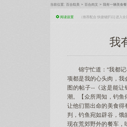
当前位置:
百合耽美
>
百合肉文
>
我有一辆美食餐
阅读
设置
（推荐配合 快捷键[F11] 进
我有
锦宁忙道：“我都
项都是我的心头肉，我
图的帖子--《这是能
潮。【众所周知，钓鱼
让他们豁出命的美食得
判，钓鱼宛如辟谷，饿
现在荒郊野外的餐车，