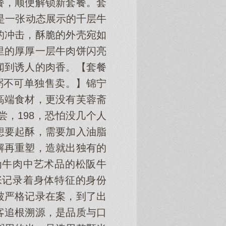
餐，顺便解锁新套餐。套
，是一张动态展示的千层牛
的冲击，酥脆的外壳宛如
里的厚厚一层牛肉饼闪亮
闻到诱人的肉香。【套餐
白粥不可单独售卖。】锦宁
高端食材，更没有芙蓉斋
，198，恐怕没几个人
想要起酥，需要加入油脂
解再重塑，造就出独有的
为牛肉中艺术品的松阪牛
张记录着身体特征的身份
被严格记录在案，到了出
客追根溯源，是品质与口