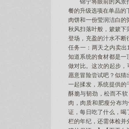
锦宁将眼前的风景
餐的升级选项在单品的下
肉饼和一份莹润洁白的
秋风扫落叶般，簌簌下
登场，充盈的汁水不断
任务一：两天之内卖出1
知道系统的食材都是一
做对比。这次的起步，
愿意冒险尝试吧？似猜
一起揉发，系统提供的
酥脆与韧劲，松而不软
肉，肉质和肥瘦分布均
证，每日吃了什么，喝
栏的年纪，还需体检并