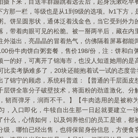
拍摄下来，目送羊群蹦跳着远去后，起身洗漱吃早
方那一栏，等级也是从1到9级的选项。lv1下方
粥。饼呈圆形状，通体泛着浅金色，当它受到外力
落，带着肉眼可见的松脆。被一掰两半后，藏在内
往外溢出，亮晶晶的冒着热气，仿佛隔着屏幕都能
00份牛肉饼白粥套餐，售价198/份，注：饼和
顶一的好，可离开了锦海市，也没人知道她用的是
可比卖考肠难多了，20块还能抱着试一试的态度尝尝
出了锦宁的顾虑，系统科普道：【普通的千层面皮
千层饼全靠分子破壁技术，将面粉的劲道激化、分
，韧而弹牙，润而不干。】【牛肉选用的是被称
匀，入口即化，牛犊自出生那一日起就要建立一
了什么，心情如何，以及饲养他们的员工是谁，都
分级，哪怕已经出售，也得保留身份信息，方便食