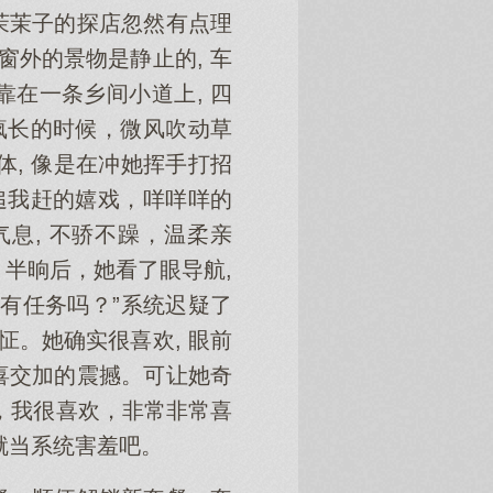
茉茉子的探店忽然有点理
窗外的景物是静止的, 车
在一条乡间小道上, 四
疯长的时候，微风吹动草
体, 像是在冲她挥手打招
追我赶的嬉戏，咩咩咩的
息, 不骄不躁，温柔亲
。半晌后，她看了眼导航,
有任务吗？”系统迟疑了
怔。她确实很喜欢, 眼前
喜交加的震撼。可让她奇
，我很喜欢，非常非常喜
就当系统害羞吧。