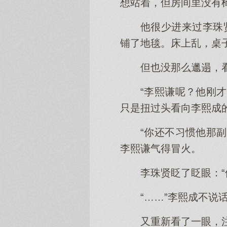
想站着，但房间里没有
他很少进来过李珠
铺了地毯。床上乱，桌
但也没那么邋遢，
“李熙谦呢？他刚
只是扭过头看向李熙成
“你还不习惯他那
李熙谦气得冒火。
李珠贤眨了眨眼：
“……”李熙成不
又重新看了一眼，