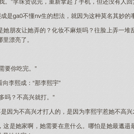
管我。”李珠贤说完，重新拿起了手机，但还没有人回
熙成是ga0不懂nv生的想法，就因为这种莫名其妙
是她朋友让她弄的？化妆不麻烦吗？往脸上弄一堆
哪里漂亮了。
需要你吃完。”
向李熙成：“那李熙宇”
多吗？不高兴就打。”
她不是因为不高兴才打人的，是因为李熙宇惹她不高兴
，这是她家啊，她需要在意什么。哪怕是她最邋遢