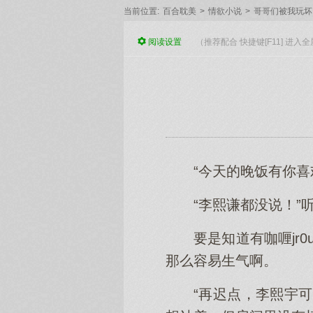
当前位置:
百合耽美
>
情欲小说
>
哥哥们被我玩坏
阅读
设置
（推荐配合 快捷键[F11] 进
“今天的晚饭有你喜欢
“李熙谦都没说！
要是知道有咖喱jr
那么容易生气啊。
“再迟点，李熙宇