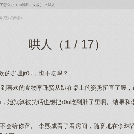
了怎么办（np骨科，女攻）
>
哄人
入全屏沉浸式阅读）
哄人（1 / 17）
的咖喱jr0u，也不吃吗？”
”听到喜欢的食物李珠贤从趴在桌上的姿势挺直了腰
0u，她就算被笑话也想把r0u吃到肚子里啊。结果
可不会给你留。”李熙成看了看房间，随意地在李珠