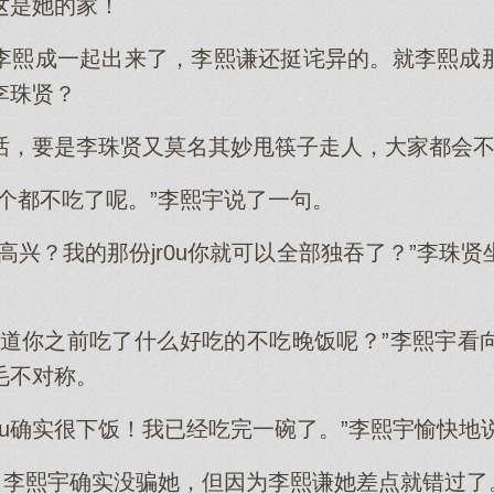
这是她的家！
李熙成一起出来了，李熙谦还挺诧异的。就李熙成
李珠贤？
话，要是李珠贤又莫名其妙甩筷子走人，大家都会
个都不吃了呢。”李熙宇说了一句。
高兴？我的那份jr0u你就可以全部独吞了？”李珠
知道你之前吃了什么好吃的不吃晚饭呢？”李熙宇看
毛不对称。
r0u确实很下饭！我已经吃完一碗了。”李熙宇愉快地
后，李熙宇确实没骗她，但因为李熙谦她差点就错过了