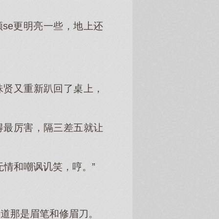
se更明亮一些，地上还
珠贤又重新趴回了桌上，
得最厉害，隔三差五就让
无情和嘲讽讥笑，哼。”
知道那是眉笔和修眉刀。